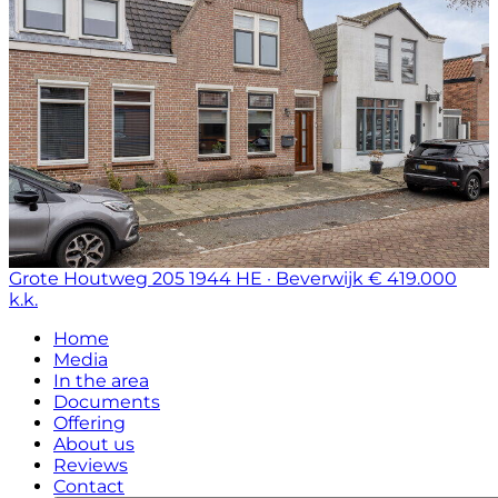
Grote Houtweg 205
1944 HE · Beverwijk
€ 419.000
k.k.
Home
Media
In the area
Documents
Offering
About us
Reviews
Contact