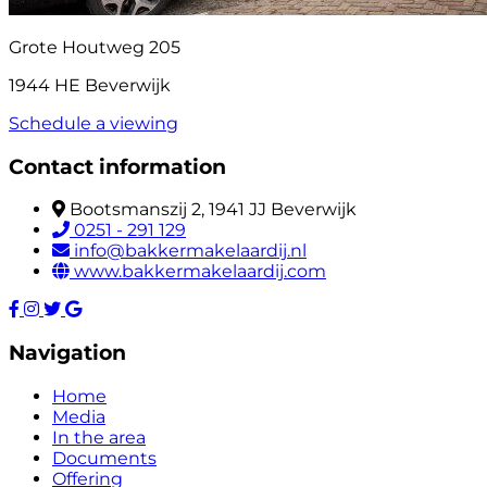
Grote Houtweg 205
1944 HE Beverwijk
Schedule a viewing
Contact information
Bootsmanszij 2, 1941 JJ Beverwijk
0251 - 291 129
info@bakkermakelaardij.nl
www.bakkermakelaardij.com
Navigation
Home
Media
In the area
Documents
Offering