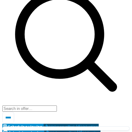
Schedule a viewing
Make an offer!
Valuation