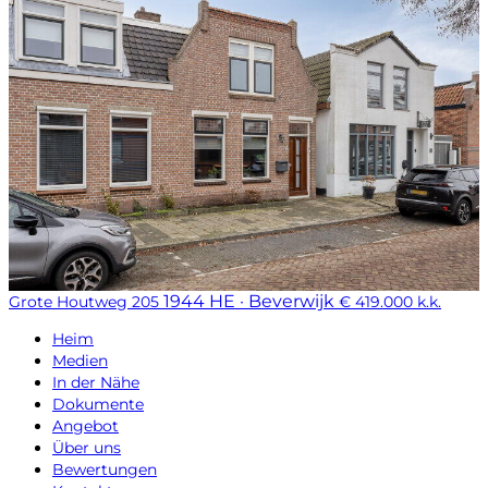
1944 HE · Beverwijk
Grote Houtweg 205
€ 419.000 k.k.
Heim
Medien
In der Nähe
Dokumente
Angebot
Über uns
Bewertungen